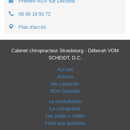
Prendre RDV sur Doctolib
06 89 19 50 72
Plan d'accès
Cabinet chiropracteur Strasbourg - Déborah VOM
SCHEIDT, D.C.
Accueil
Articles
Me contacter
RDV Doctolib
La consultation
La chiropraxie
Les publics ciblés
Foire aux question